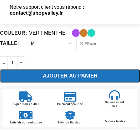
Notre support client vous répond :
contact@shopvalley.fr
COULEUR
VERT MENTHE
TAILLE
Effacer
AJOUTER AU PANIER
Service client
Expédition en 48H
Paiement sécurisé
24/7
Retours faciles
Satisfait ou remboursé
Suivi de livraison