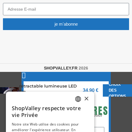
je m'abonne
SHOPVALLEY.FR
2026
Laisse pour chiens
CHOIX
rétractable lumineuse LED
34,90
€
DES
5m
- 10%
×
OPTIONS
SUPPLÉMENTAIRES
ShopValley respecte votre
FRENCH
vie Privée
Entrez votre prénom et votre email pour
SPANISH
recevoir votre code maintenant
Notre site Web utilise des cookies pour
améliorer l'expérience utilisateur. En