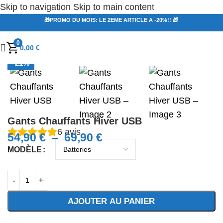
Skip to navigation
Skip to main content
🎁PROMO DU MOIS: LE 2EME ARTICLE A -20%!! 🎁
0
Agrandir
0,00
€
-21%
Gants Chauffants Hiver USB
6
avis
54,90
€
–
69,90
€
MODÈLE
AJOUTER AU PANIER
-20%
sur le 2ème article du panier!