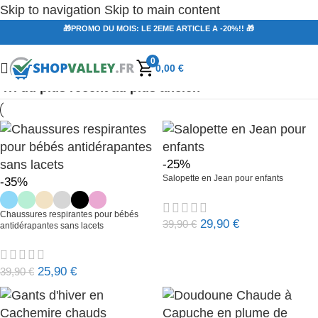
Skip to navigation
Skip to main content
🎁PROMO DU MOIS: LE 2EME ARTICLE A -20%!! 🎁
0
0,00
€
-25%
Salopette en Jean pour enfants
-35%
Chaussures respirantes pour bébés
29,90
€
39,90
€
antidérapantes sans lacets
25,90
€
39,90
€