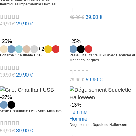
thermiques imperméables tactiles
39,90
€
49,90
€
29,90
€
49,90
€
-25%
-25%
+2
Echarpe Chauffante USB
Veste Chauffante USB avec Capuche et
Manches longues
29,90
€
39,90
€
59,90
€
79,90
€
-27%
-13%
Femme
Veste Chauffante USB Sans Manches
Homme
Déguisement Squelette Halloween
39,90
€
54,90
€