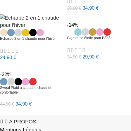
34,90
€
39,90
€
-14%
Gigoteuse étoile pour Bébés
Echarpe 2 en 1 chaude pour l’hiver
29,90
€
34,90
€
24,90
€
-22%
Sweat Plaid à capuche chaud et
confortable
34,90
€
44,90
€
A PROPOS
Mentions Légales