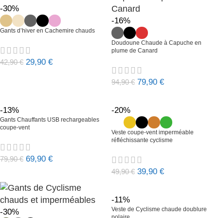
-30%
-16%
Gants d’hiver en Cachemire chauds
Doudoune Chaude à Capuche en
plume de Canard
29,90
€
42,90
€
79,90
€
94,90
€
-13%
-20%
Gants Chauffants USB rechargeables
coupe-vent
Veste coupe-vent imperméable
réfléchissante cyclisme
69,90
€
79,90
€
39,90
€
49,90
€
-11%
Veste de Cyclisme chaude doublure
-30%
polaire