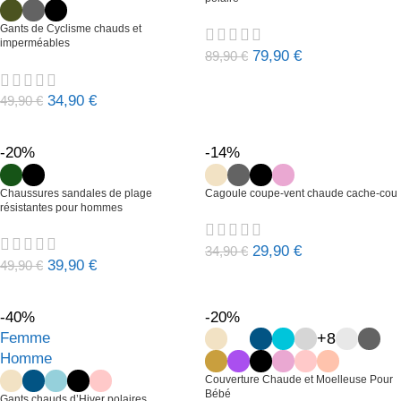
Gants de Cyclisme chauds et
imperméables
79,90
€
89,90
€
34,90
€
49,90
€
-20%
-14%
Chaussures sandales de plage
Cagoule coupe-vent chaude cache-cou
résistantes pour hommes
29,90
€
34,90
€
39,90
€
49,90
€
-40%
-20%
Femme
+8
Homme
Couverture Chaude et Moelleuse Pour
Bébé
Gants chauds d’Hiver polaires