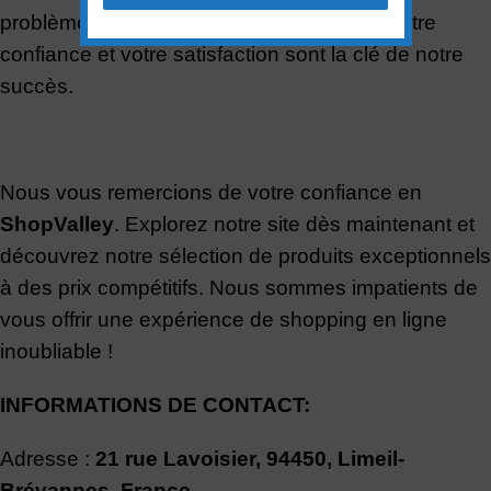
problèmes que vous pourriez rencontrer. Votre
confiance et votre satisfaction sont la clé de notre
succès.
Nous vous remercions de votre confiance en
ShopValley
. Explorez notre site dès maintenant et
découvrez notre sélection de produits exceptionnels
à des prix compétitifs. Nous sommes impatients de
vous offrir une expérience de shopping en ligne
inoubliable !
INFORMATIONS DE CONTACT:
Adresse :
21 rue Lavoisier, 94450, Limeil-
Brévannes, France