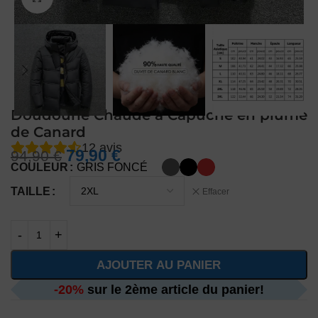
Doudoune Chaude à Capuche en plume
de Canard
12
avis
79,90
€
94,90
€
COULEUR
GRIS FONCÉ
TAILLE
Effacer
AJOUTER AU PANIER
-20%
sur le 2ème article du panier!