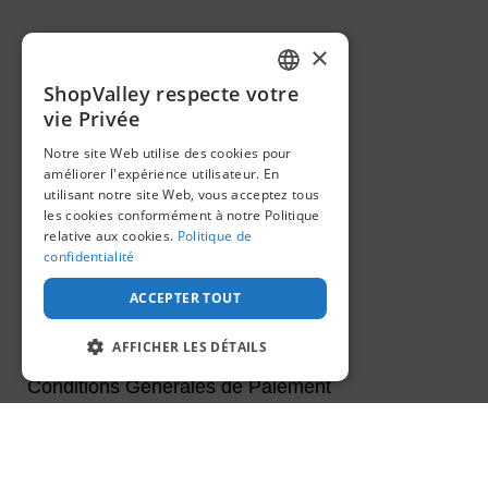
A PROPOS
×
ShopValley respecte votre
Mentions Légales
FRENCH
vie Privée
SPANISH
Politique de Livraison
Notre site Web utilise des cookies pour
améliorer l'expérience utilisateur. En
utilisant notre site Web, vous acceptez tous
Conditions Générales de Vente
les cookies conformément à notre Politique
relative aux cookies.
Politique de
Politique de Confidentialité
confidentialité
ACCEPTER TOUT
Politique de Retour et de
Remboursement
AFFICHER LES DÉTAILS
Conditions Générales de Paiement
STRICTEMENT NÉCESSAIRES
PERFORMANCE
BESOIN D'AIDE?
CIBLAGE
INFORMATIONS