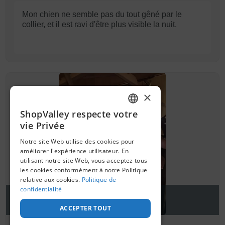
Mon chien ne semble pas du tout gêné par le
collier, et il est ravi d'être plus visible la nuit.
×
ShopValley respecte votre
FRENCH
vie Privée
SPANISH
Notre site Web utilise des cookies pour
améliorer l'expérience utilisateur. En
utilisant notre site Web, vous acceptez tous
les cookies conformément à notre Politique
relative aux cookies.
Politique de
confidentialité
1
ACCEPTER TOUT