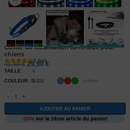
Collier de localisation lumineux pour
chiens
5
avis
29,90
€
41,90
€
TAILLE
COULEUR
BLEU
Effacer
AJOUTER AU PANIER
-20%
sur le 2ème article du panier!