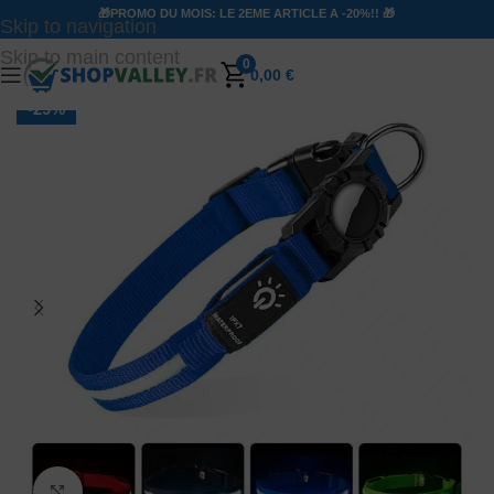
🎁PROMO DU MOIS: LE 2EME ARTICLE A -20%!! 🎁
Skip to navigation
Skip to main content
0
0,00
€
-29%
Agrandir