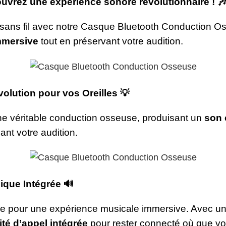
vrez une expérience sonore révolutionnaire !

 sans fil avec notre Casque Bluetooth Conduction O
mmersive
tout en préservant votre audition.
lution pour vos Oreilles
💡
une véritable conduction osseuse, produisant un
son c
ant votre audition.
ique Intégrée
🔊
lle pour une expérience musicale immersive. Avec u
ité d’appel intégrée
pour rester connecté où que v