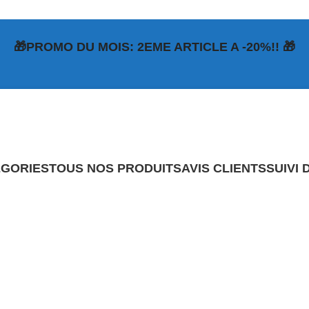
🎁PROMO DU MOIS: 2EME ARTICLE A -20%!! 🎁
GORIES
TOUS NOS PRODUITS
AVIS CLIENTS
SUIVI