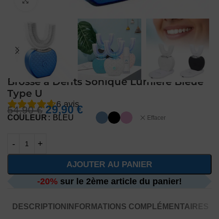
Agrandir
Brosse à Dents Sonique Lumière Bleue
Type U
6
avis
29,90
€
54,90
€
COULEUR
BLEU
Effacer
AJOUTER AU PANIER
-20%
sur le 2ème article du panier!
DESCRIPTION
INFORMATIONS COMPLÉMENTAIRES