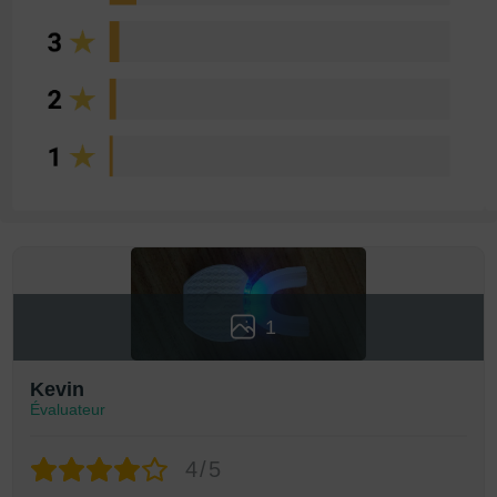
1
Kevin
Évaluateur
4/5