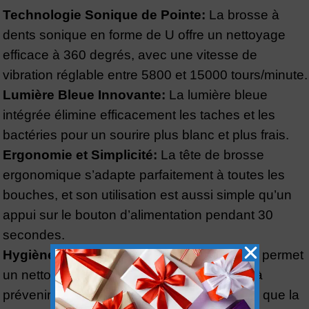
Technologie Sonique de Pointe:
La brosse à
dents sonique en forme de U offre un nettoyage
efficace à 360 degrés, avec une vitesse de
vibration réglable entre 5800 et 15000 tours/minute.
Lumière Bleue Innovante:
La lumière bleue
intégrée élimine efficacement les taches et les
bactéries pour un sourire plus blanc et plus frais.
Ergonomie et Simplicité:
La tête de brosse
ergonomique s’adapte parfaitement à toutes les
bouches, et son utilisation est aussi simple qu’un
appui sur le bouton d’alimentation pendant 30
secondes.
Hygiène Dentaire Maximale:
Cette brosse permet
un nettoyage en profondeur qui peut aider à
prévenir certaines maladies dentaires telles que la