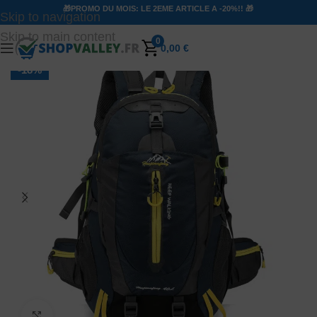
🎁PROMO DU MOIS: LE 2EME ARTICLE A -20%!! 🎁
Skip to navigation
Skip to main content
0
0,00
€
-18%
Agrandir