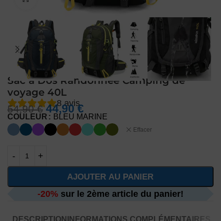
Sac a Dos Randonnée Camping de
voyage 40L
8
avis
44,90
€
54,90
€
COULEUR
BLEU MARINE
Effacer
AJOUTER AU PANIER
-20%
sur le 2ème article du panier!
DESCRIPTION
INFORMATIONS COMPLÉMENTAIRES