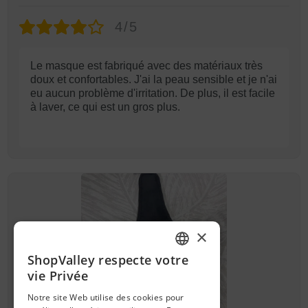
4/5
Le masque est fabriqué avec des matériaux très
doux et confortables. J'ai la peau sensible et je n'ai
eu aucun problème d'irritation. De plus, il est facile
à laver, ce qui est un gros plus.
×
ShopValley respecte votre
FRENCH
vie Privée
SPANISH
Notre site Web utilise des cookies pour