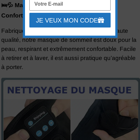
🛌💦 Masque de Sommeil Connecté:
Confortable, Amovible et Lavable
JE VEUX MON CODE
Fabriqué à partir de velours et de soie de haute
qualité, notre masque de sommeil est doux pour la
peau, respirant et extrêmement confortable. Facile
à retirer et à laver, il est aussi pratique qu’agréable
à porter.