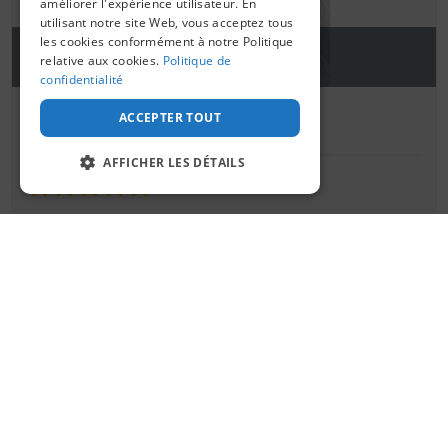
améliorer l'expérience utilisateur. En
utilisant notre site Web, vous acceptez tous
les cookies conformément à notre Politique
1
relative aux cookies.
Politique de
confidentialité
Noemi V
ACCEPTER TOUT
Évaluateur
AFFICHER LES DÉTAILS
5/5
STRICTEMENT NÉCESSAIRES
PERFORMANCE
Le bandeau réglable est un véritable atout. J'ai
une tête assez petite et souvent les masques de
CIBLAGE
sommeil sont trop grands pour moi, mais celui-ci
s'ajuste parfaitement. Je suis vraiment contente de
FONCTIONNALITÉ
mon achat.
Strictement nécessaires
Performance
Ciblage
Fonctionnalité