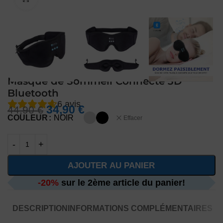
Masque de Sommeil Connecté 3D
Bluetooth
6
avis
34,90
€
44,90
€
COULEUR
NOIR
Effacer
AJOUTER AU PANIER
-20%
sur le 2ème article du panier!
DESCRIPTION
INFORMATIONS COMPLÉMENTAIRES