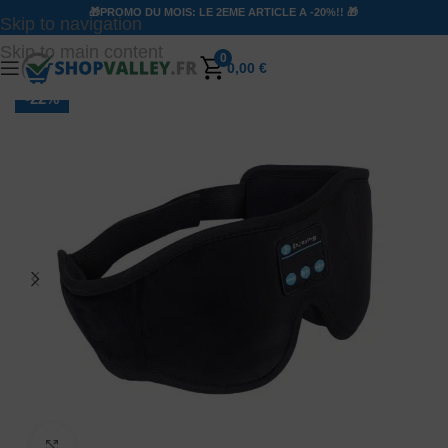
🎁PROMO DU MOIS: LE 2EME ARTICLE A -20%!! 🎁
Skip to navigation
Skip to main content
0
0,00
€
-22%
Agrandir