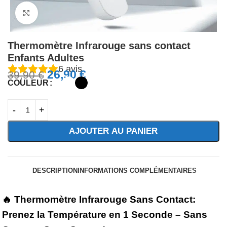
Agrandir
Thermomètre Infrarouge sans contact
Enfants Adultes
6
avis
26,90
€
39,90
€
COULEUR
AJOUTER AU PANIER
-20%
sur le 2ème article du panier!
DESCRIPTION
INFORMATIONS COMPLÉMENTAIRES
🔥 Thermomètre Infrarouge Sans Contact:
Prenez la Température en 1 Seconde – Sans