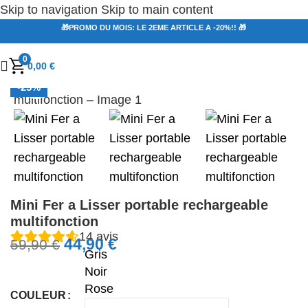
Skip to navigation
Skip to main content
🎁PROMO DU MOIS: LE 2EME ARTICLE A -20%!! 🎁
0
0,00
€
Agrandir
-25%
Mini Fer a Lisser portable rechargeable
multifonction
14
avis
44,90
€
59,90
€
Gris
Noir
Rose
COULEUR