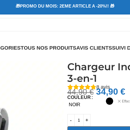
🎁PROMO DU MOIS: 2EME ARTICLE A -20%!! 🎁
GORIES
TOUS NOS PRODUITS
AVIS CLIENTS
SUIVI
Chargeur In
3-en-1
8
avis
34,90
€
44,90
€
COULEUR
Effac
NOIR