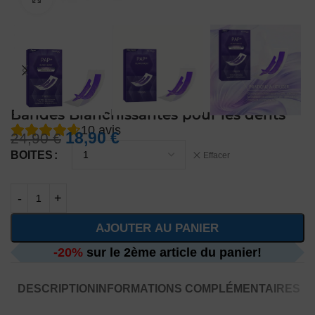
Bandes Blanchissantes pour les dents
10
avis
18,90
€
24,90
€
BOITES
Effacer
AJOUTER AU PANIER
-20%
sur le 2ème article du panier!
DESCRIPTION
INFORMATIONS COMPLÉMENTAIRES