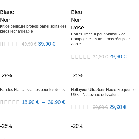
Blanc
Bleu
Noir
Noir
Kit de pédicure professionnel soins des
Rose
pieds rechargeable
Collier Traceur pour Animaux de
Compagnie – suivi temps réel pour
39,90
€
49,90
€
Apple
29,90
€
34,90
€
-29%
-25%
Bandes Blanchissantes pour les dents
Nettoyeur UltraSons Haute Fréquence
USB – Nettoyage polyvalent
18,90
€
–
39,90
€
29,90
€
39,90
€
-25%
-20%