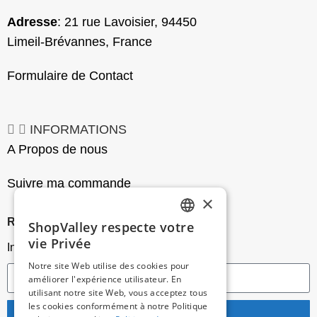
Adresse
: 21 rue Lavoisier, 94450
Limeil-Brévannes, France
Formulaire de Contact
INFORMATIONS
A Propos de nous
Suivre ma commande
×
REJOIGNEZ-NOUS
ShopValley respecte votre
FRENCH
vie Privée
Inscrivez-vous a notre newsletter
SPANISH
Notre site Web utilise des cookies pour
améliorer l'expérience utilisateur. En
utilisant notre site Web, vous acceptez tous
les cookies conformément à notre Politique
je m'abonne