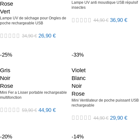
Lampe UV anti moustique USB répulsif
Rose
insectes
Vert
Lampe UV de séchage pour Ongles de
36,90
€
44,90
€
poche rechargeable USB
26,90
€
34,90
€
-25%
-33%
Gris
Violet
Noir
Blanc
Rose
Noir
Mini Fer a Lisser portable rechargeable
Rose
multifonction
Mini Ventilateur de poche puissant USB
rechargeable
44,90
€
59,90
€
29,90
€
44,90
€
-20%
-14%