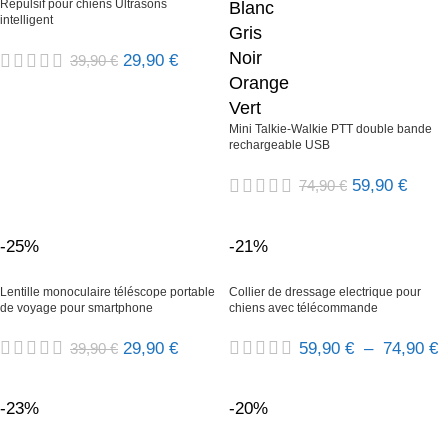
Répulsif pour chiens Ultrasons
Blanc
intelligent
Gris
Noir
29,90
€
39,90
€
Orange
Vert
Mini Talkie-Walkie PTT double bande
rechargeable USB
59,90
€
74,90
€
-25%
-21%
Lentille monoculaire téléscope portable
Collier de dressage electrique pour
de voyage pour smartphone
chiens avec télécommande
29,90
€
59,90
€
–
74,90
€
39,90
€
-23%
-20%