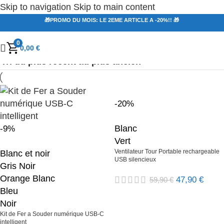
Skip to navigation
Skip to main content
🎁PROMO DU MOIS: LE 2EME ARTICLE A -20%!! 🎁
0
0,00
€
-20%
Blanc
-9%
Vert
Ventilateur Tour Portable rechargeable
Blanc et noir
USB silencieux
Gris Noir
Orange Blanc
47,90
€
59,90
€
Bleu
Noir
Kit de Fer a Souder numérique USB-C
intelligent