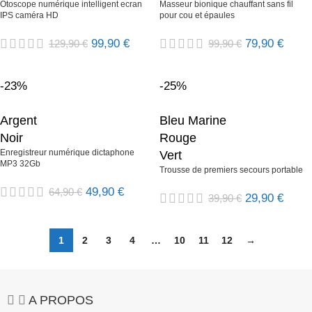
Otoscope numérique intelligent ecran
Masseur bionique chauffant sans fil
IPS caméra HD
pour cou et épaules
99,90
€
79,90
€
129,90
€
99,90
€
-23%
-25%
Argent
Bleu Marine
Noir
Rouge
Enregistreur numérique dictaphone
Vert
MP3 32Gb
Trousse de premiers secours portable
49,90
€
64,90
€
29,90
€
39,90
€
1
2
3
4
…
10
11
12
→
A PROPOS